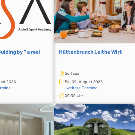
uiding by " a real
Hüttenbrunch Leithe Wirt
Serfaus
ust 2026
So, 09. August 2026
ermine
weitere Termine
09:30 Uhr