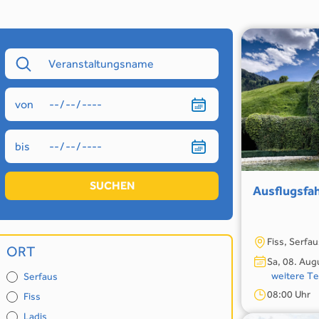
von
bis
SUCHEN
Ausflugsfah
Fiss, Serfa
ORT
Sa, 08. Aug
weitere T
Serfaus
08:00 Uhr
Fiss
Ladis