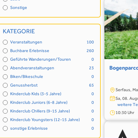
Sonstige
KATEGORIE
Veranstaltungen
100
Buchbare Erlebnisse
260
Geführte Wanderungen/Touren
0
Bogenparc
Abendveranstaltungen
23
Biken/Bikeschule
0
Genussherbst
65
Serfaus, M
Kinderclub Kids (3-5 Jahre)
0
Sa, 08. Aug
Kinderclub Juniors (6-8 Jahre)
0
weitere T
Kinderclub Chillers (9-15 Jahre)
0
10:30 Uhr
Kinderclub Youngsters (12-15 Jahre)
0
sonstige Erlebnisse
0